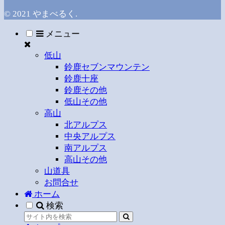
© 2021 やまべるく.
メニュー
低山
鈴鹿セブンマウンテン
鈴鹿十座
鈴鹿その他
低山その他
高山
北アルプス
中央アルプス
南アルプス
高山その他
山道具
お問合せ
ホーム
検索