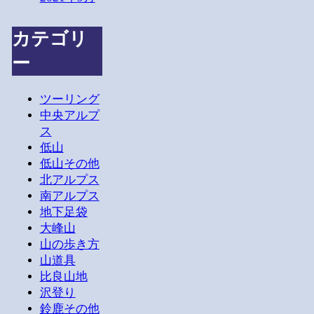
カテゴリ
ー
ツーリング
中央アルプ
ス
低山
低山その他
北アルプス
南アルプス
地下足袋
大峰山
山の歩き方
山道具
比良山地
沢登り
鈴鹿その他