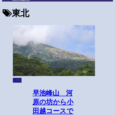
東北
低山
早池峰山 河
原の坊から小
田越コースで