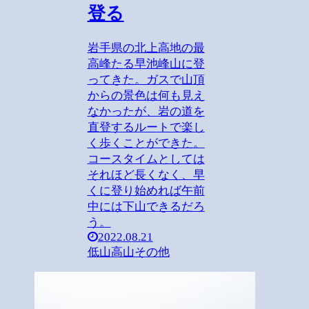
登る
岩手県の北上高地の最
高峰たる早池峰山に登
ってきた。ガスで山頂
からの景色は何も見え
なかったが、岩の道を
直登するルートで楽し
く歩くことができた。
コースタイムとしては
それほど長くなく、早
くに登り始めれば午前
中には下山できるだろ
う。
2022.08.21
低山
高山その他