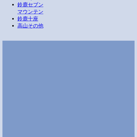
鈴鹿セブン
マウンテン
鈴鹿十座
高山その他