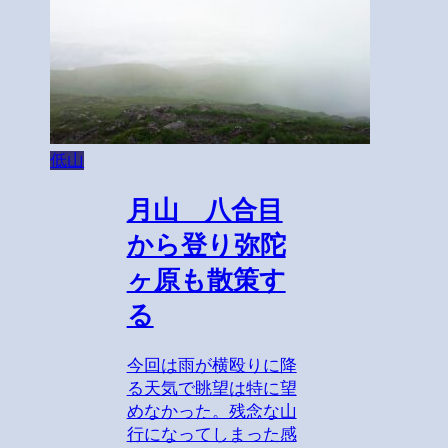
低山
月山 八合目
から登り弥陀
ヶ原も散策す
る
今回は雨が横殴りに降
る天気で眺望は特に望
めなかった。残念な山
行になってしまった感