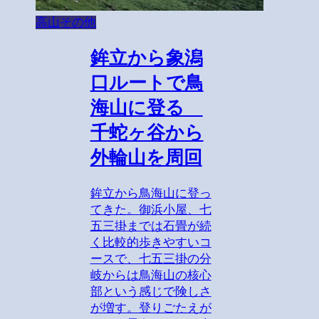
高山その他
鉾立から象潟
口ルートで鳥
海山に登る
千蛇ヶ谷から
外輪山を周回
鉾立から鳥海山に登っ
てきた。御浜小屋、七
五三掛までは石畳が続
く比較的歩きやすいコ
ースで、七五三掛の分
岐からは鳥海山の核心
部という感じで険しさ
が増す。登りごたえが