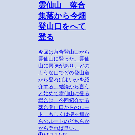
霊仙山 落合
集落から今畑
登山口をへて
登る
今回は落合登山口から
霊仙山に登った。霊仙
山に興味があり、どの
ような山でどの登山道
から登ればよいかを紹
介する。結論から言う
と始めて霊仙山に登る
場合は、今回紹介する
落合登山口からのルー
ト、もしくは榑ヶ畑か
らのルートのどちらか
から登れば良い。
2021.12.07