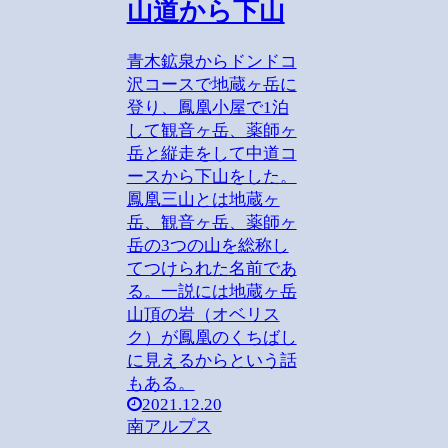
山道から下山
青木鉱泉からドンドコ
沢コースで地蔵ヶ岳に
登り、鳳凰小屋で1泊
して観音ヶ岳、薬師ヶ
岳と縦走をして中道コ
ースから下山をした。
鳳凰三山とは地蔵ヶ
岳、観音ヶ岳、薬師ヶ
岳の3つの山を総称し
てつけられた名前であ
る。一説には地蔵ヶ岳
山頂の岩（オベリス
ク）が鳳凰のくちばし
に見えるからという話
もある。
2021.12.20
南アルプス