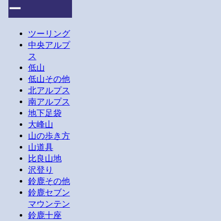
ー
ツーリング
中央アルプ
ス
低山
低山その他
北アルプス
南アルプス
地下足袋
大峰山
山の歩き方
山道具
比良山地
沢登り
鈴鹿その他
鈴鹿セブン
マウンテン
鈴鹿十座