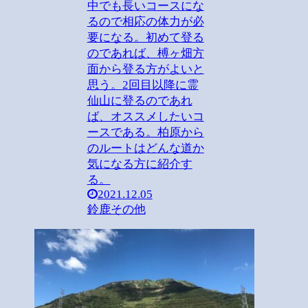
中でも長いコースにな
るので相応の体力が必
要になる。初めて登る
のであれば、榑ヶ畑方
面から登る方がよいと
思う。2回目以降に霊
仙山に登るのであれ
ば、オススメしたいコ
ースである。柏原から
のルートはどんな道か
気になる方に紹介す
る。
2021.12.05
鈴鹿その他