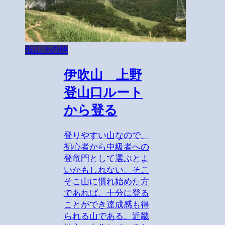
低山その他
伊吹山 上野
登山口ルート
から登る
登りやすい山なので、
初心者から中級者への
登竜門として選ぶとよ
いかもしれない。そこ
そこ山に慣れ始めた方
であれば、十分に登る
ことができ達成感も得
られる山である。近畿