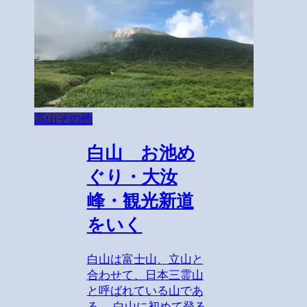
高山その他
白山 お池め
ぐり・大汝
峰・観光新道
をいく
白山は富士山、立山と
合わせて、日本三霊山
と呼ばれている山であ
る。 白山に初めて登る