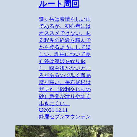
ルート周回
鎌ヶ岳は素晴らしい山
であるが、初心者には
オススメできない。あ
る程度の経験を積んで
から登るようにしてほ
しい。理由について長
石谷は渡渉を繰り返
し、踏み後がないとこ
ろがあるので歩く難易
度が高い。長石尾根は
ザレた（砂利交じりの
砂）急登が滑りやすく
歩きにくい。
2021.12.11
鈴鹿セブンマウンテン