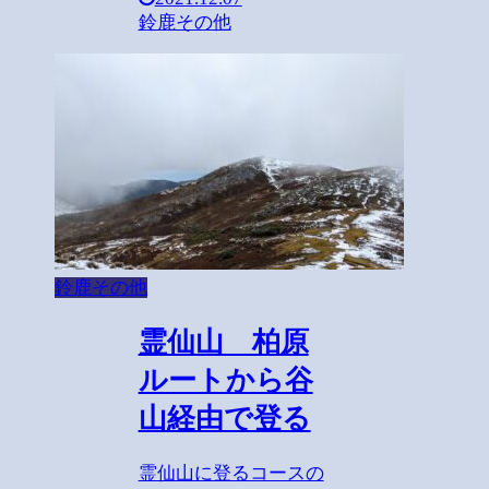
鈴鹿その他
鈴鹿その他
霊仙山 柏原
ルートから谷
山経由で登る
霊仙山に登るコースの