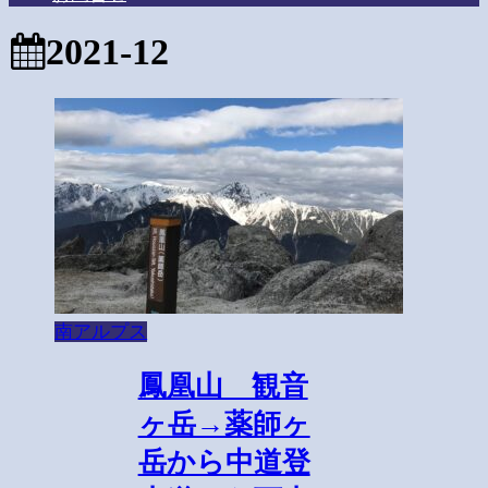
2021-12
南アルプス
鳳凰山 観音
ヶ岳→薬師ヶ
岳から中道登