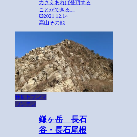
力さえあれば登頂する
ことができる。
2021.12.14
高山その他
鈴鹿セブンマ
ウンテン
鎌ヶ岳 長石
谷・長石尾根