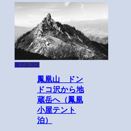
南アルプス
鳳凰山 ドン
ドコ沢から地
蔵岳へ（鳳凰
小屋テント
泊）