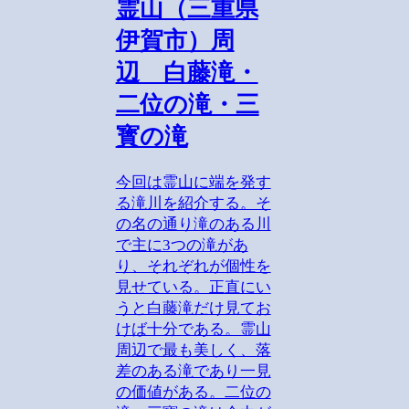
霊山（三重県
伊賀市）周
辺 白藤滝・
二位の滝・三
寳の滝
今回は霊山に端を発す
る滝川を紹介する。そ
の名の通り滝のある川
で主に3つの滝があ
り、それぞれが個性を
見せている。正直にい
うと白藤滝だけ見てお
けば十分である。霊山
周辺で最も美しく、落
差のある滝であり一見
の価値がある。二位の