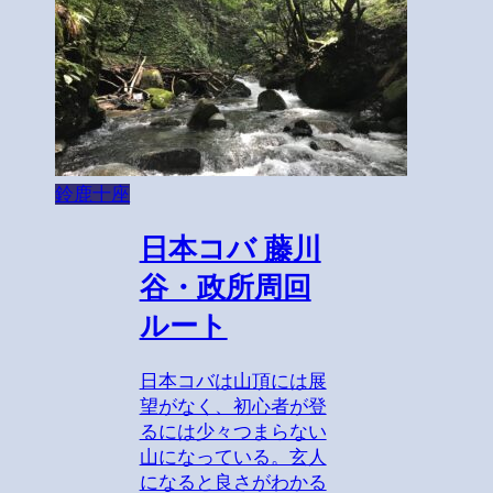
鈴鹿十座
日本コバ 藤川
谷・政所周回
ルート
日本コバは山頂には展
望がなく、初心者が登
るには少々つまらない
山になっている。玄人
になると良さがわかる