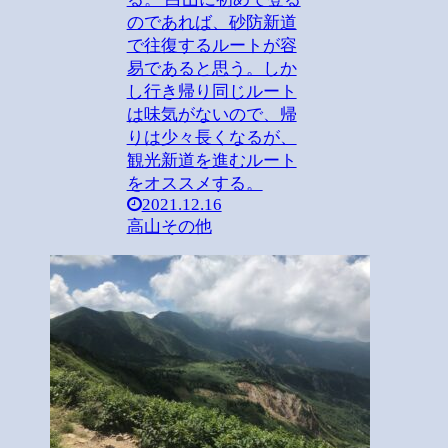
のであれば、砂防新道
で往復するルートが容
易であると思う。しか
し行き帰り同じルート
は味気がないので、帰
りは少々長くなるが、
観光新道を進むルート
をオススメする。
2021.12.16
高山その他