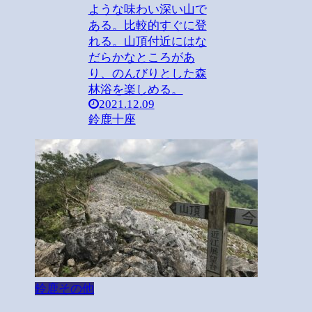
ような味わい深い山で
ある。比較的すぐに登
れる。山頂付近にはな
だらかなところがあ
り、のんびりとした森
林浴を楽しめる。
2021.12.09
鈴鹿十座
鈴鹿その他