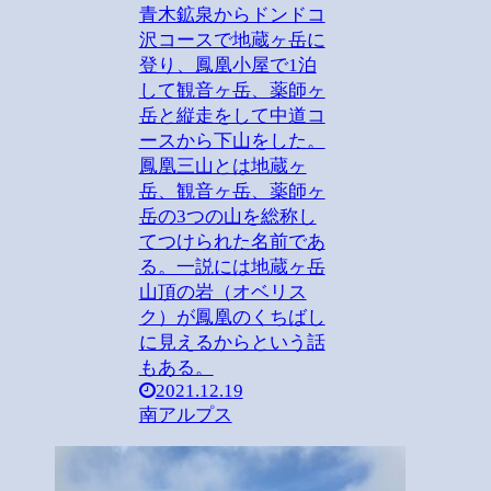
青木鉱泉からドンドコ
沢コースで地蔵ヶ岳に
登り、鳳凰小屋で1泊
して観音ヶ岳、薬師ヶ
岳と縦走をして中道コ
ースから下山をした。
鳳凰三山とは地蔵ヶ
岳、観音ヶ岳、薬師ヶ
岳の3つの山を総称し
てつけられた名前であ
る。一説には地蔵ヶ岳
山頂の岩（オベリス
ク）が鳳凰のくちばし
に見えるからという話
もある。
2021.12.19
南アルプス