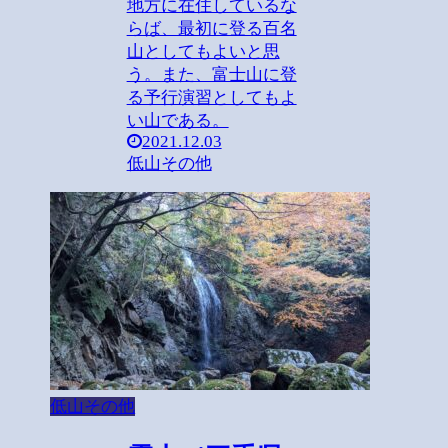
地方に在住しているな
らば、最初に登る百名
山としてもよいと思
う。また、富士山に登
る予行演習としてもよ
い山である。
2021.12.03
低山その他
低山その他