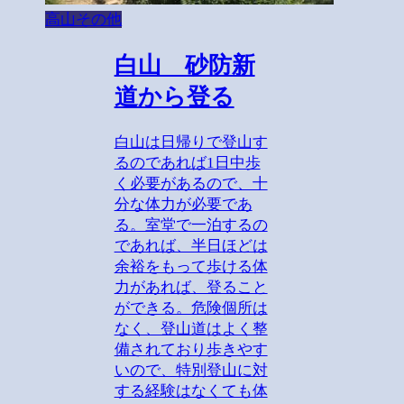
高山その他
白山 砂防新
道から登る
白山は日帰りで登山す
るのであれば1日中歩
く必要があるので、十
分な体力が必要であ
る。室堂で一泊するの
であれば、半日ほどは
余裕をもって歩ける体
力があれば、登ること
ができる。危険個所は
なく、登山道はよく整
備されており歩きやす
いので、特別登山に対
する経験はなくても体