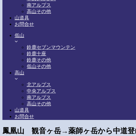
南アルプス
高山その他
山道具
お問合せ
低山
鈴鹿セブンマウンテン
鈴鹿十座
鈴鹿その他
低山その他
高山
北アルプス
中央アルプス
南アルプス
高山その他
山道具
お問合せ
鳳凰山 観音ヶ岳→薬師ヶ岳から中道登