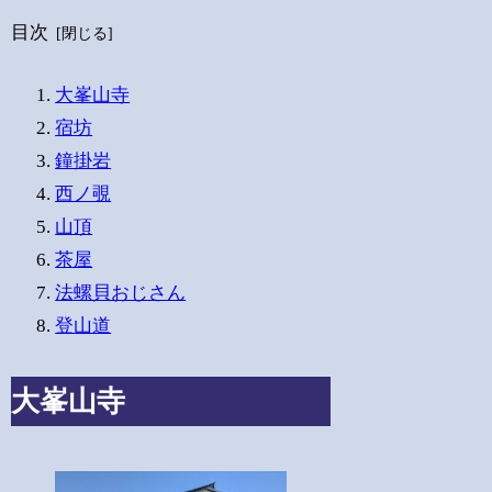
目次
大峯山寺
宿坊
鐘掛岩
西ノ覗
山頂
茶屋
法螺貝おじさん
登山道
大峯山寺