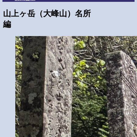
山上ヶ岳（大峰山）名所
編