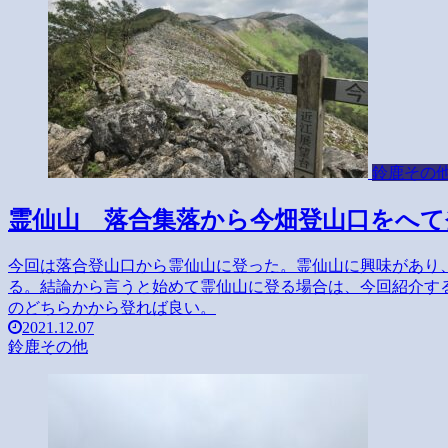
鈴鹿その
霊仙山 落合集落から今畑登山口をへて
今回は落合登山口から霊仙山に登った。霊仙山に興味があり
る。結論から言うと始めて霊仙山に登る場合は、今回紹介す
のどちらかから登れば良い。
2021.12.07
鈴鹿その他