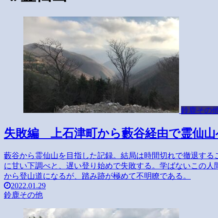
鈴鹿その
失敗編 上石津町から藪谷経由で霊仙山
藪谷から霊仙山を目指した記録。結局は時間切れで撤退する
に甘い下調べと、遅い登り始めで失敗する。学ばないこの人
から登山道になるが、踏み跡が極めて不明瞭である。
2022.01.29
鈴鹿その他