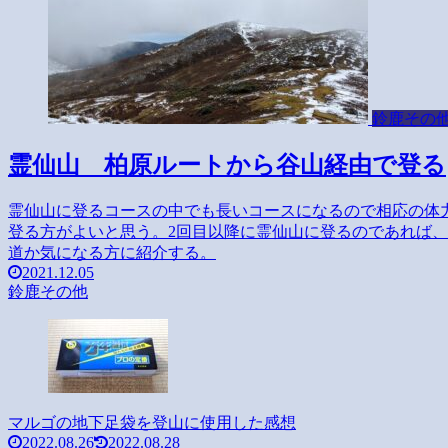
鈴鹿その
霊仙山 柏原ルートから谷山経由で登る
霊仙山に登るコースの中でも長いコースになるので相応の体
登る方がよいと思う。2回目以降に霊仙山に登るのであれば
道か気になる方に紹介する。
2021.12.05
鈴鹿その他
マルゴの地下足袋を登山に使用した感想
2022.08.26
2022.08.28