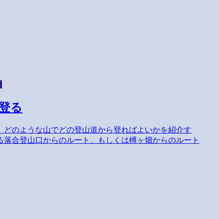
他
登る
、どのような山でどの登山道から登ればよいかを紹介す
る落合登山口からのルート、もしくは榑ヶ畑からのルート