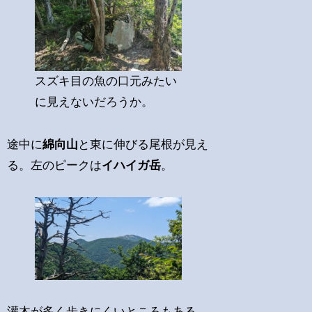
スズキ目の魚の口元みたい
に見えないだろうか。
途中に
綿向山
と東に伸びる尾根が見え
る。左のピークは
イハイガ岳
。
灌木が多く歩きにくいところもある