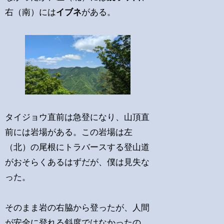
右（南）には
イブネ
がある。
タイジョウ直前は急登になり、山頂直
前には岩場がある。この岩場は左
（北）の尾根にトラバースする登山道
がおそらくあるはずだが、僕は見失な
った。
そのまま岩の右脇から登ったが、人間
が安全に登れる斜度ではなかったの