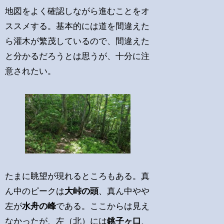
地図をよく確認しながら進むことをオ
ススメする。基本的には道を間違えた
ら灌木が繁茂しているので、間違えた
と分かるだろうとは思うが、十分に注
意されたい。
たまに眺望が現れるところもある。真
ん中のピークは
大峠の頭
、真ん中やや
左が
水舟の峰
である。ここからは見え
なかったが、左（北）には
銚子ヶ口
、