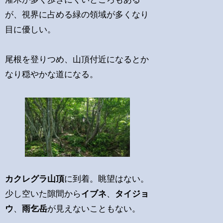
が、視界に占める緑の領域が多くなり
目に優しい。
尾根を登りつめ、山頂付近になるとか
なり穏やかな道になる。
カクレグラ山頂
に到着。眺望はない。
少し空いた隙間から
イブネ
、
タイジョ
ウ
、
雨乞岳
が見えないこともない。