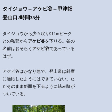
タイジョウ→アケビ谷→甲津畑
登山口2時間35分
タイジョウから少々戻り911mピーク
との鞍部から
アケビ谷
を下りる。谷の
名前はおそらく
アケビ谷
であっている
はず。
アケビ谷はかなり急で、登山道は斜度
に適応したようにはできていない。た
だそのまま斜面を下るように踏み跡が
ついている。