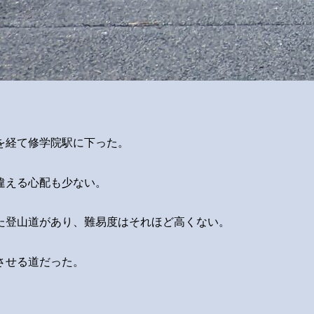
を経て修学院駅に下った。
違える心配も少ない。
た登山道があり、難易度はそれほど高くない。
させる道だった。